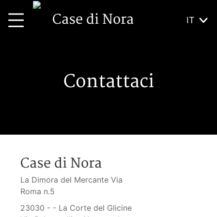
Case di Nora
IT
Contattaci
Case di Nora
La Dimora del Mercante Via
Roma n.5
23030 - - La Corte del Glicine